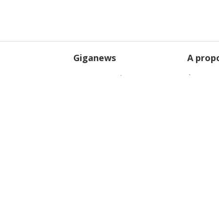
Giganews
A prop
Fonctionnalités
À propos
Plans
Blog
Témoignages
Mentions
Conditions du service
Politique
Sous-traitance
DMCA (lo
des droit
Peering
Giganews® 