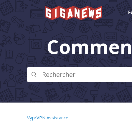
F
Comment
VyprVPN Assistance