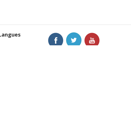
Langues
English
Français
Deutsch
anews, Inc.