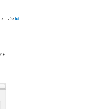
e trouvée
ici
ine
.