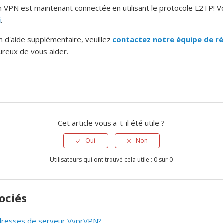
n VPN est maintenant connectée en utilisant le protocole L2TP!
V
i
.
n d'aide supplémentaire, veuillez
contactez notre équipe de ré
eureux de vous aider.
Cet article vous a-t-il été utile ?
Oui
Non
Utilisateurs qui ont trouvé cela utile : 0 sur 0
sociés
adresses de serveur VyprVPN?