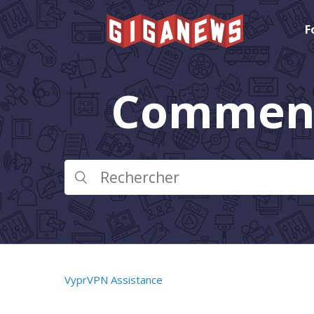
F
Comment
VyprVPN Assistance