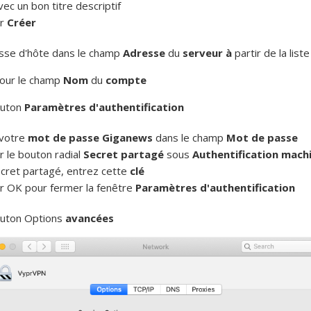
vec un bon titre descriptif
ur
Créer
sse d'hôte dans le
champ
Adresse
du
serveur à
partir de la list
our le
champ
Nom
du
compte
outon
Paramètres d'authentification
 votre
mot de passe Giganews
dans le champ
Mot de passe
r le bouton radial
Secret partagé
sous
Authentification mach
ecret partagé, entrez cette
clé
ur OK pour fermer la fenêtre
Paramètres d'authentification
bouton Options
avancées