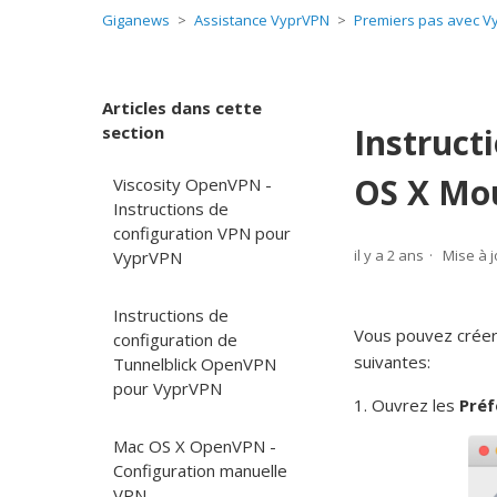
Giganews
Assistance VyprVPN
Premiers pas avec V
Articles dans cette
Instruct
section
OS X Mou
Viscosity OpenVPN -
Instructions de
configuration VPN pour
il y a 2 ans
Mise à j
VyprVPN
Instructions de
Vous pouvez créer 
configuration de
suivantes:
Tunnelblick OpenVPN
pour VyprVPN
1. Ouvrez les
Pré
Mac OS X OpenVPN -
Configuration manuelle
VPN