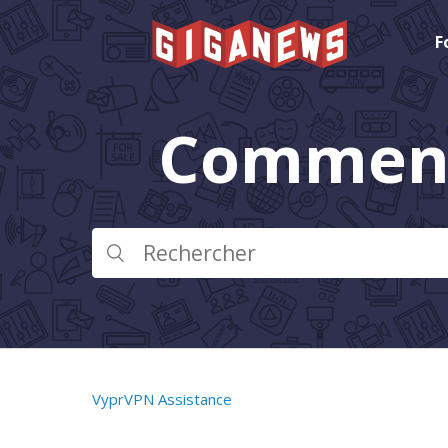
F
Comment
VyprVPN Assistance