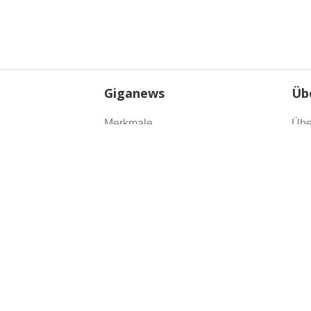
Giganews
Üb
Merkmale
Übe
Zahlungspläne
Blo
Zeugnisse
Gült
Allgemeine
Dat
Geschäftsbedingungen
DM
Auslagerung
Peering