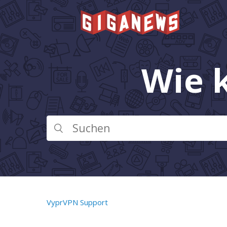
Wie 
VyprVPN Support