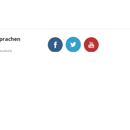
prachen
nglish
rançais
eutsch