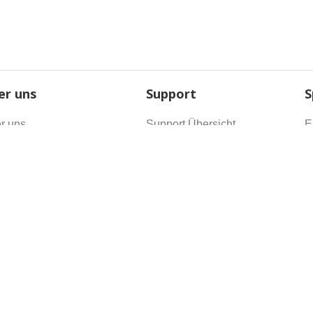
er uns
Support
S
r uns
Support Übersicht
E
g
Giganews University
F
ig
Kontakt
D
enschutzrichtlinien
CA