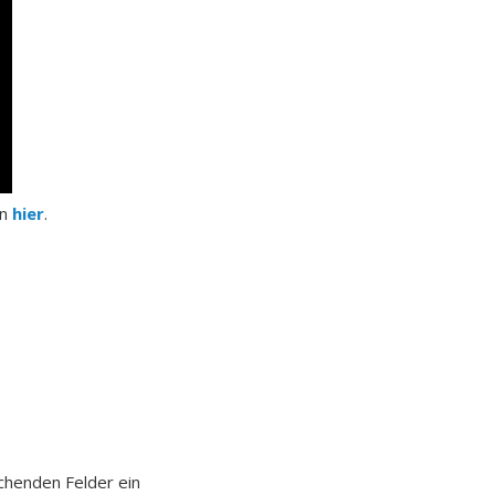
n
hier
.
chenden Felder ein