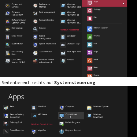
m Seitenbereich rechts auf
Systemsteuerung