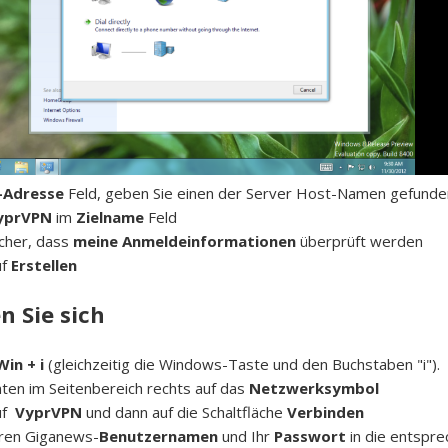
-Adresse
Feld, geben Sie einen der Server Host-Namen gefunde
yprVPN
im
Zielname
Feld
icher, dass
meine Anmeldeinformationen
überprüft werden
uf
Erstellen
n Sie sich
Win + i
(gleichzeitig die Windows-Taste und den Buchstaben "i").
nten im Seitenbereich rechts auf das
Netzwerksymbol
uf
VyprVPN
und dann auf die Schaltfläche
Verbinden
hren Giganews-
Benutzernamen
und Ihr
Passwort
in die entspre