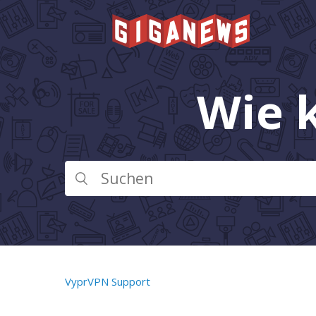
Wie 
VyprVPN Support