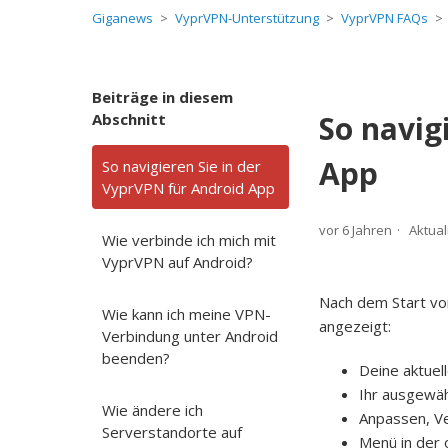
Giganews
VyprVPN-Unterstützung
VyprVPN FAQs
Beiträge in diesem
So navig
Abschnitt
App
So navigieren Sie in der
VyprVPN für Android App
vor 6 Jahren
Aktual
Wie verbinde ich mich mit
VyprVPN auf Android?
Nach dem Start vo
Wie kann ich meine VPN-
angezeigt:
Verbindung unter Android
beenden?
Deine aktuell
Ihr ausgewäh
Wie ändere ich
Anpassen, Ve
Serverstandorte auf
Menü in der 