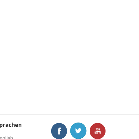
prachen
nglish