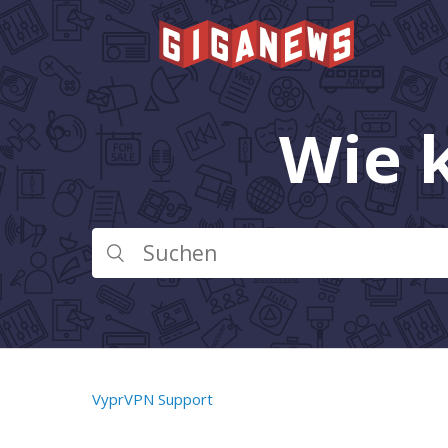
Wie 
VyprVPN Support