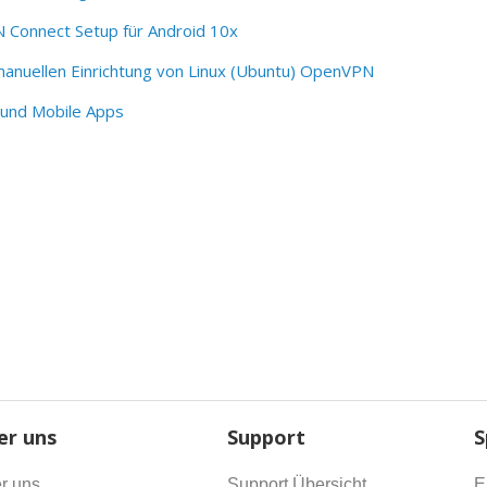
Connect Setup für Android 10x
anuellen Einrichtung von Linux (Ubuntu) OpenVPN
und Mobile Apps
er uns
Support
S
r uns
Support Übersicht
E