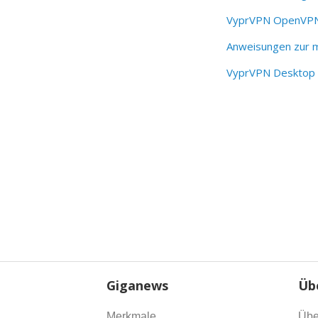
VyprVPN OpenVPN 
Anweisungen zur m
VyprVPN Desktop 
Giganews
Üb
Merkmale
Übe