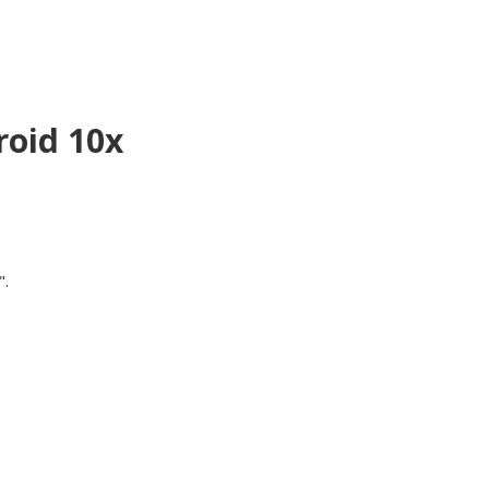
roid 10x
".