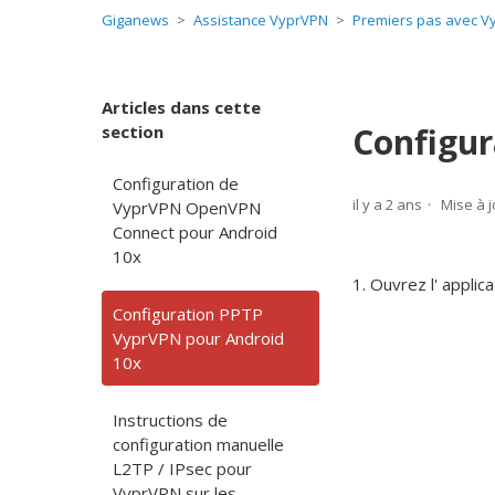
Giganews
Assistance VyprVPN
Premiers pas avec V
Articles dans cette
Configur
section
Configuration de
il y a 2 ans
Mise à j
VyprVPN OpenVPN
Connect pour Android
10x
1. Ouvrez l'
applic
Configuration PPTP
VyprVPN pour Android
10x
Instructions de
configuration manuelle
L2TP / IPsec pour
VyprVPN sur les