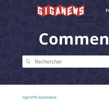
F
Comment
VyprVPN Assistance