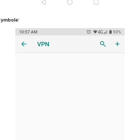
Symbole
'