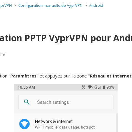
yprVPN
Configuration manuelle de VyprVPN
Android
ation PPTP VyprVPN pour And
our
ation
"
Paramètres
" et appuyez sur
la zone "
Réseau et Internet