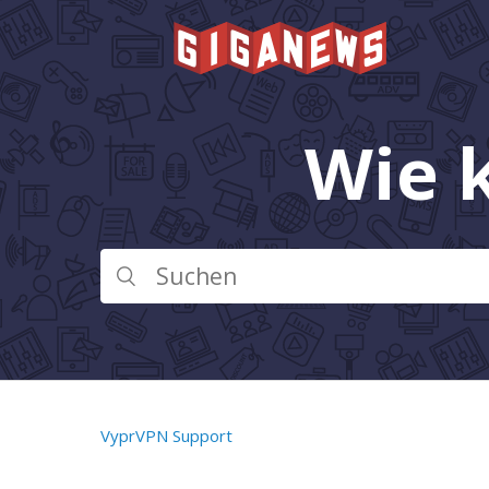
Wie 
VyprVPN Support