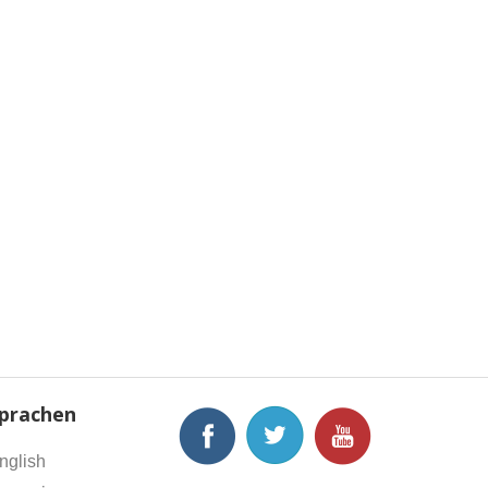
prachen
nglish