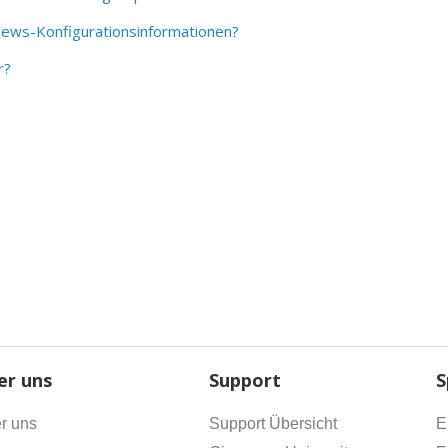
news-Konfigurationsinformationen?
r?
er uns
Support
S
r uns
Support Übersicht
E