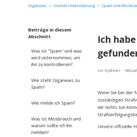
Giganews
Usenet-Unterstützung
Spam und Missbra
Beiträge in diesem
Ich habe
Abschnitt
gefunde
Was ist "Spam" und was
wird unternommen, um
ihn zu kontrollieren?
vor 6 Jahren
Aktual
Wie steht Giganews zu
Spam?
Wenn Sie bei der N
zuständigen Straf
Wie melde ich Spam?
wir nichts tun kön
Strafverfolgungs
Was ist Missbrauch und
warum sollte ich ihn
Unsere offizielle 
melden?